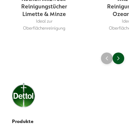
Reinigungstücher
Reinigun
Limette & Minze
Ozeanf
Ideal zur
Idea
Oberflächenreinigung
Oberfläche
Produkte