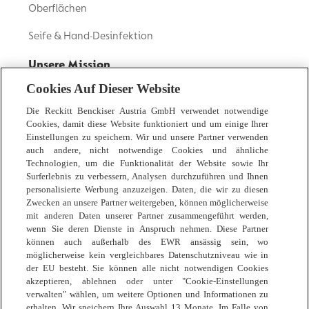
Oberflächen
Seife & Hand-Desinfektion
Unsere Mission
Cookies Auf Dieser Website
Unsere Geschichte
Die Reckitt Benckiser Austria GmbH verwendet notwendige
Inhaltsstoffe Transparenz
Cookies, damit diese Website funktioniert und um einige Ihrer
Einstellungen zu speichern. Wir und unsere Partner verwenden
Nachhaltigkeit
auch andere, nicht notwendige Cookies und ähnliche
Technologien, um die Funktionalität der Website sowie Ihr
Gesunde Gewohnheiten
Surferlebnis zu verbessern, Analysen durchzuführen und Ihnen
personalisierte Werbung anzuzeigen. Daten, die wir zu diesen
Zwecken an unsere Partner weitergeben, können möglicherweise
Expertentipps
mit anderen Daten unserer Partner zusammengeführt werden,
wenn Sie deren Dienste in Anspruch nehmen. Diese Partner
Zuhause
können auch außerhalb des EWR ansässig sein, wo
möglicherweise kein vergleichbares Datenschutzniveau wie in
Körperpflege
der EU besteht. Sie können alle nicht notwendigen Cookies
akzeptieren, ablehnen oder unter "Cookie-Einstellungen
Familie
verwalten" wählen, um weitere Optionen und Informationen zu
erhalten. Wir speichern Ihre Auswahl 13 Monate. Im Falle von