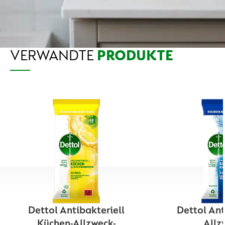
VERWANDTE
PRODUKTE
Dettol Antibakteriell
Dettol Ant
Küchen-Allzweck-
Allz