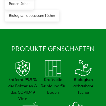
Bodentücher
Biologisch abbaubare Tücher
PRODUKTEIGENSCHAFTEN
Entfernt 99,9 %
Kraftvolle
Biologisch
der Bakterien &
Reinigung für
abbaubare
das COVID-19
Böden
Tücher
Virus