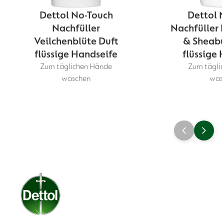
Dettol No-Touch
Dettol 
Nachfüller
Nachfüller 
Veilchenblüte Duft
& Sheabu
flüssige Handseife
flüssige 
Zum täglichen Hände
Zum tägli
waschen
was