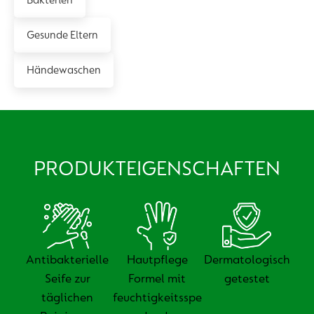
Bakterien
Gesunde Eltern
Händewaschen
PRODUKTEIGENSCHAFTEN
Antibakterielle
Hautpflege
Dermatologisch
Seife zur
Formel mit
getestet
täglichen
feuchtigkeitsspe