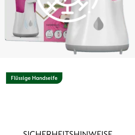
Flüssige Handseife
Die Dettol Hygiene Seife mit Hautpflege Formel bietet mit
ihren feuchtigkeitsspendenden Inhaltsstoffen (Glycerin &
Milchsäure) eine ideale Kombination aus Pflege und
täglichem Schutz.
SICHERHEITSHINWEISE